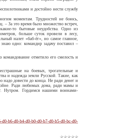
беспилотниками и достойно нести службу
ногим моментам. Трудностей не боюсь,
ц. – За это время было множество встреч,
какие-то бытовые неудобства. Одно из
лометров, больше суток провели в лесу,
ьный налет «баб-ёг», но самое главное,
 знаю одно: командир задачу поставил –
то командование отметило его смелость и
есстрашные на боевых, трогательные и
ва и надежда земли Русской. Такие, как
ую надо довести до конца. Не ради денег и
войне. Ради любимых дома, ради мамы и
т. Нутром. Гордимся нашими воинами-
b5-d0-b6-d0-b4-d0-b0-d0-b7-d0-b5-d0-bc-d0-