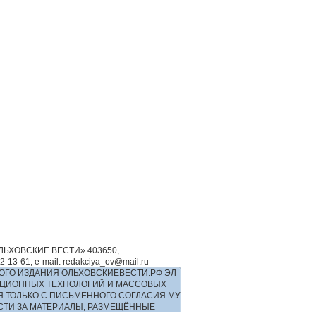
ЬХОВСКИЕ ВЕСТИ» 403650,
-61, e-mail: redakciya_ov@mail.ru
ОГО ИЗДАНИЯ ОЛЬХОВСКИЕВЕСТИ.РФ ЭЛ
РМАЦИОННЫХ ТЕХНОЛОГИЙ И МАССОВЫХ
Я ТОЛЬКО С ПИСЬМЕННОГО СОГЛАСИЯ МУ
ОСТИ ЗА МАТЕРИАЛЫ, РАЗМЕЩЁННЫЕ