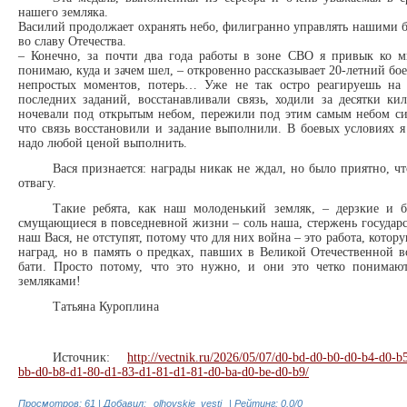
нашего земляка.
Василий продолжает охранять небо, филигранно управлять нашими 
во славу Отечества.
– Конечно, за почти два года работы в зоне СВО я привык ко м
понимаю, куда и зачем шел, – откровенно рассказывает 20-летний бое
непростых моментов, потерь… Уже не так остро реагируешь на 
последних заданий, восстанавливали связь, ходили за десятки ки
ночевали под открытым небом, пережили под этим самым небом сил
что связь восстановили и задание выполнили. В боевых условиях я
надо любой ценой выполнить.
Вася признается: награды никак не ждал, но было приятно, ч
отвагу.
Такие ребята, как наш молоденький земляк, – дерзкие и б
смущающиеся в повседневной жизни – соль наша, стержень государст
наш Вася, не отступят, потому что для них война – это работа, котор
наград, но в память о предках, павших в Великой Отечественной 
бати. Просто потому, что это нужно, и они это четко понимаю
земляками!
Татьяна Куроплина
Источник:
http://vectnik.ru/2026/05/07/d0-bd-d0-b0-d0-b4-d0-
bb-d0-b8-d1-80-d1-83-d1-81-d1-81-d0-ba-d0-be-d0-b9/
Просмотров
:
61
|
Добавил
:
olhovskie_vesti
|
Рейтинг
:
0.0
/
0