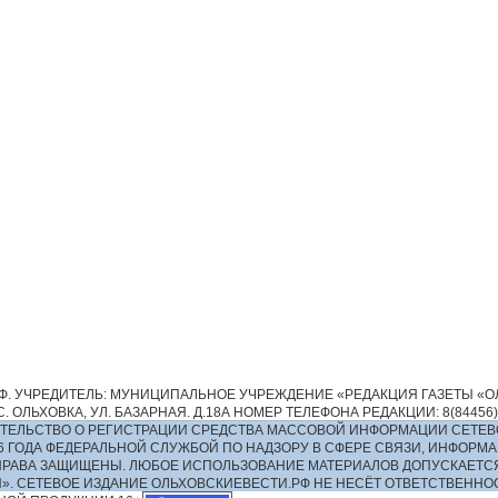
. УЧРЕДИТЕЛЬ: МУНИЦИПАЛЬНОЕ УЧРЕЖДЕНИЕ «РЕДАКЦИЯ ГАЗЕТЫ «ОЛ
 ОЛЬХОВКА, УЛ. БАЗАРНАЯ. Д.18А НОМЕР ТЕЛЕФОНА РЕДАКЦИИ: 8(84456)2-13
ИДЕТЕЛЬСТВО О РЕГИСТРАЦИИ СРЕДСТВА МАССОВОЙ ИНФОРМАЦИИ СЕТЕВ
016 ГОДА ФЕДЕРАЛЬНОЙ СЛУЖБОЙ ПО НАДЗОРУ В СФЕРЕ СВЯЗИ, ИНФО
ПРАВА ЗАЩИЩЕНЫ. ЛЮБОЕ ИСПОЛЬЗОВАНИЕ МАТЕРИАЛОВ ДОПУСКАЕТС
И». СЕТЕВОЕ ИЗДАНИЕ ОЛЬХОВСКИЕВЕСТИ.РФ НЕ НЕСЁТ ОТВЕТСТВЕНН