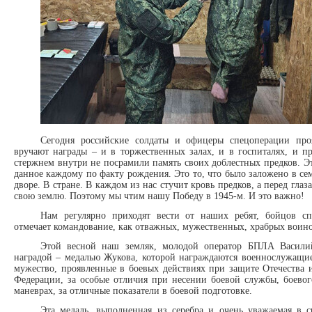
Сегодня российские солдаты и офицеры спецоперации пр
вручают награды – и в торжественных залах, и в госпиталях, и п
стержнем внутри не посрамили память своих доблестных предков. Эт
данное каждому по факту рождения. Это то, что было заложено в сем
дворе. В стране. В каждом из нас стучит кровь предков, а перед глаз
свою землю. Поэтому мы чтим нашу Победу в 1945-м. И это важно!
Нам регулярно приходят вести от наших ребят, бойцов с
отмечает командование, как отважных, мужественных, храбрых воино
Этой весной наш земляк, молодой оператор БПЛА Василий
наградой – медалью Жукова, которой награждаются военнослужащие
мужество, проявленные в боевых действиях при защите Отечества 
Федерации, за особые отличия при несении боевой службы, боевог
маневрах, за отличные показатели в боевой подготовке.
Эта медаль, выполненная из серебра и очень уважаемая в с