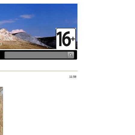
ота
8.2026
9
11:59