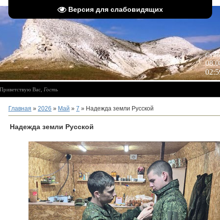
Версия для слабовидящих
 
Субб
08.0
02:5
Приветствую Вас
,
Гость
Главная
»
2026
»
Май
»
7
» Надежда земли Русской
Надежда земли Русской