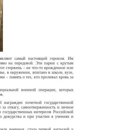
оявляют самый настоящий героизм. Им
рямо на передовой. Эти парни с крутым
от стержень – не что-то врожденное или
ье, в окружении, впитано в школе, вузе,
ами – память о тех, кто проливал кровь за
пециальной военной операции, которых
в.
 награжден почетной государственной
 за отвагу, самоотверженность и личное
и государственных интересов Российской
о дежурства и при участии в учениях и
реде военных, стала первой наградой у