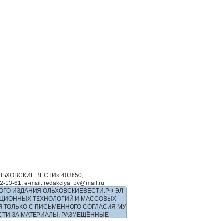
ЬХОВСКИЕ ВЕСТИ» 403650,
-61, e-mail: redakciya_ov@mail.ru
ОГО ИЗДАНИЯ ОЛЬХОВСКИЕВЕСТИ.РФ ЭЛ
РМАЦИОННЫХ ТЕХНОЛОГИЙ И МАССОВЫХ
Я ТОЛЬКО С ПИСЬМЕННОГО СОГЛАСИЯ МУ
ОСТИ ЗА МАТЕРИАЛЫ, РАЗМЕЩЁННЫЕ