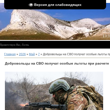
Версия для слабовидящих
 
Субб
08.0
13:3
Приветствую Вас
,
Гость
Главная
»
2026
»
Май
»
7
» Добровольцы на СВО получат особые льготы п
Добровольцы на СВО получат особые льготы при расчете