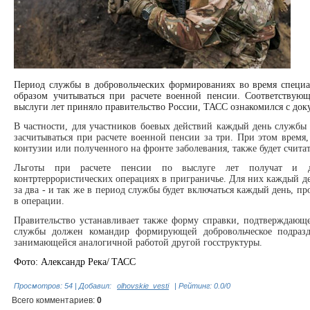
Период службы в добровольческих формированиях во время специа
образом учитываться при расчете военной пенсии. Соответствую
выслуги лет приняло правительство России, ТАСС ознакомился с док
В частности, для участников боевых действий каждый день службы
засчитываться при расчете военной пенсии за три. При этом время,
контузии или полученного на фронте заболевания, также будет считат
Льготы при расчете пенсии по выслуге лет получат и до
контртеррористических операциях в приграничье. Для них каждый де
за два - и так же в период службы будет включаться каждый день, п
в операции.
Правительство устанавливает также форму справки, подтверждающ
службы должен командир формирующей добровольческое подразд
занимающейся аналогичной работой другой госструктуры.
Фото: Александр Река/ ТАСС
Просмотров
:
54
|
Добавил
:
olhovskie_vesti
|
Рейтинг
:
0.0
/
0
Всего комментариев
:
0