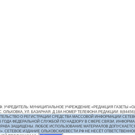
. УЧРЕДИТЕЛЬ: МУНИЦИПАЛЬНОЕ УЧРЕЖДЕНИЕ «РЕДАКЦИЯ ГАЗЕТЫ «ОЛ
 ОЛЬХОВКА, УЛ. БАЗАРНАЯ. Д.18А НОМЕР ТЕЛЕФОНА РЕДАКЦИИ: 8(84456)2-13
ИДЕТЕЛЬСТВО О РЕГИСТРАЦИИ СРЕДСТВА МАССОВОЙ ИНФОРМАЦИИ СЕТЕВ
016 ГОДА ФЕДЕРАЛЬНОЙ СЛУЖБОЙ ПО НАДЗОРУ В СФЕРЕ СВЯЗИ, ИНФО
ПРАВА ЗАЩИЩЕНЫ. ЛЮБОЕ ИСПОЛЬЗОВАНИЕ МАТЕРИАЛОВ ДОПУСКАЕТС
И». СЕТЕВОЕ ИЗДАНИЕ ОЛЬХОВСКИЕВЕСТИ.РФ НЕ НЕСЁТ ОТВЕТСТВЕНН