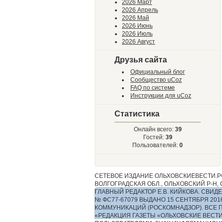
2026 Март
2026 Апрель
2026 Май
2026 Июнь
2026 Июль
2026 Август
Друзья сайта
Официальный блог
Сообщество uCoz
FAQ по системе
Инструкции для uCoz
Статистика
Онлайн всего:
39
Гостей:
39
Пользователей:
0
СЕТЕВОЕ ИЗДАНИЕ ОЛЬХОВСКИЕВЕСТИ.РФ
ВОЛГОГРАДСКАЯ ОБЛ., ОЛЬХОВСКИЙ Р-Н, С.
ГЛАВНЫЙ РЕДАКТОР Е.В. КИЙКОВА. СВ
№ ФС77-67079 ВЫДАНО 15 СЕНТЯБРЯ 2
КОММУНИКАЦИЙ (РОСКОМНАДЗОР). ВСЕ 
«РЕДАКЦИЯ ГАЗЕТЫ «ОЛЬХОВСКИЕ ВЕСТ