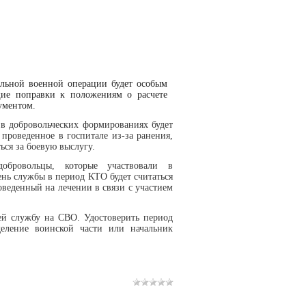
льной военной операции будет особым
щие поправки к положениям о расчете
ументом.
 в добровольческих формированиях будет
 проведенное в госпитале из-за ранения,
ься за боевую выслугу.
бровольцы, которые участвовали в
нь службы в период КТО будет считаться
роведенный на лечении в связи с участием
ей службу на СВО. Удостоверить период
еление воинской части или начальник