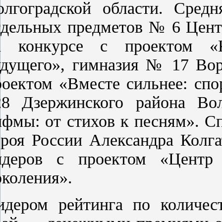
олгоградской области. Сред
тдельных предметов № 6 Цент
а конкурсе с проектом «Ко
удущего», гимназия № 17 Во
роектом «Вместе сильнее: спо
28 Дзержинского района Во
ифмы: от стихов к песням». 
ероя России Александра Колг
идеров с проектом «Центр
околения».
идером рейтинга по количес