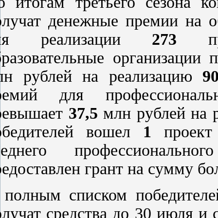
о итогам третьего сезона ко
олучат денежные премии на 
ля реализации
273
прое
бразовательные организации
лн рублей на реализацию
9
ремий для профессиональн
ревышает
37,5
млн рублей на 
обедителей вошел
1
проект
реднего профессионально
редоставлен грант на сумму б
 полным списком победителе
олучат средства до 30 июля и 