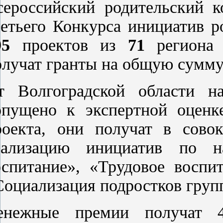
сероссийский родительский к
ретьего Конкурса инициатив р
95
проектов из
71
региона 
олучат гранты на общую сумм
т Волгоградской области 
опущено к экспертной оцен
роекта, они получат в сово
еализацию инициатив по на
оспитание», «Трудовое воспи
Социализация подростков груп
енежные премии получат 4