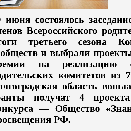
0 июня состоялось заседани
ленов Всероссийского родит
тоги третьего сезона Ко
ообществ и выбрали проекты
ремии на реализацию с
одительских комитетов из 7
олгоградская область вошл
ранты получат 4 проекта
онкурса
—
Общество «Знан
росвещения РФ.