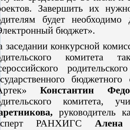
роектов. Завершить их нужн
одителям будет необходимо 
Электронный бюджет».
а заседании конкурсной комис
одительского комитета так
сероссийского родительског
осударственного бюджетного
Артек»
Константин Федо
одительского комитета, у
аретникова,
руководитель к
ксперт РАНХИГС
Алена