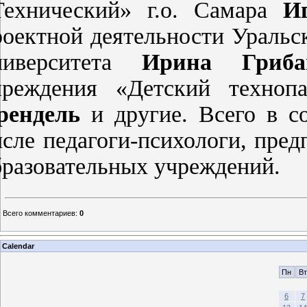
Технический» г.о. Самара
И
роектной деятельности Уральск
ниверситета
Ирина Гриб
чреждения «Детский техно
рендель
и другие. Всего в с
исле педагоги-психологи, пре
бразовательных учреждений.
Всего комментариев
:
0
Calendar
Пн
Вт
6
7