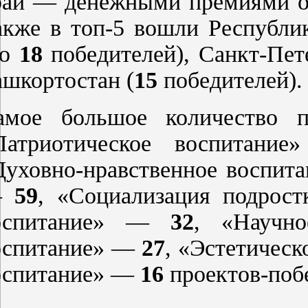
рай — денежными премиями 
акже в топ-5 вошли Республи
по
18
победителей), Санкт-Пет
ашкортостан (
15
победителей).
амое большое количество пр
Патриотическое воспитан
Духовно-нравственное воспи
—
59
, «Социализация подрос
оспитание» —
32
, «Научн
оспитание» —
27
, «Эстетичес
оспитание» —
16
проектов-поб