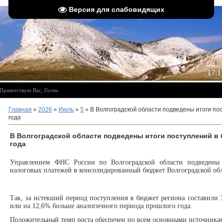
Версия для слабовидящих
 
Субб
08.0
17:1
Приветствую Вас
,
Гость
Главная
»
2026
»
Июль
»
5
» В Волгоградской области подведены итоги по
года
В Волгоградской области подведены итоги поступлений в 
года
Управлением ФНС России по Волгоградской области подведены
налоговых платежей в консолидированный бюджет Волгоградской обла
Так, за истекший период поступления в бюджет региона составили 7
или на 12,6% больше аналогичного периода прошлого года.
Положительный темп роста обеспечен по всем основными источника