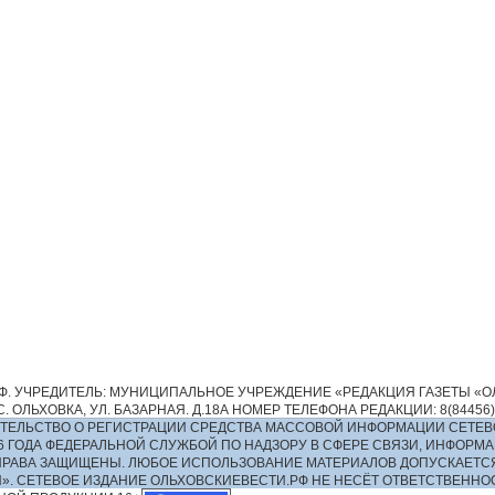
. УЧРЕДИТЕЛЬ: МУНИЦИПАЛЬНОЕ УЧРЕЖДЕНИЕ «РЕДАКЦИЯ ГАЗЕТЫ «ОЛ
 ОЛЬХОВКА, УЛ. БАЗАРНАЯ. Д.18А НОМЕР ТЕЛЕФОНА РЕДАКЦИИ: 8(84456)2-13
ИДЕТЕЛЬСТВО О РЕГИСТРАЦИИ СРЕДСТВА МАССОВОЙ ИНФОРМАЦИИ СЕТЕВ
016 ГОДА ФЕДЕРАЛЬНОЙ СЛУЖБОЙ ПО НАДЗОРУ В СФЕРЕ СВЯЗИ, ИНФО
ПРАВА ЗАЩИЩЕНЫ. ЛЮБОЕ ИСПОЛЬЗОВАНИЕ МАТЕРИАЛОВ ДОПУСКАЕТС
И». СЕТЕВОЕ ИЗДАНИЕ ОЛЬХОВСКИЕВЕСТИ.РФ НЕ НЕСЁТ ОТВЕТСТВЕНН