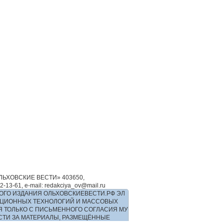
ЬХОВСКИЕ ВЕСТИ» 403650,
-61, e-mail: redakciya_ov@mail.ru
ОГО ИЗДАНИЯ ОЛЬХОВСКИЕВЕСТИ.РФ ЭЛ
РМАЦИОННЫХ ТЕХНОЛОГИЙ И МАССОВЫХ
Я ТОЛЬКО С ПИСЬМЕННОГО СОГЛАСИЯ МУ
ОСТИ ЗА МАТЕРИАЛЫ, РАЗМЕЩЁННЫЕ