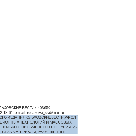
ЬХОВСКИЕ ВЕСТИ» 403650,
-61, e-mail: redakciya_ov@mail.ru
ОГО ИЗДАНИЯ ОЛЬХОВСКИЕВЕСТИ.РФ ЭЛ
РМАЦИОННЫХ ТЕХНОЛОГИЙ И МАССОВЫХ
Я ТОЛЬКО С ПИСЬМЕННОГО СОГЛАСИЯ МУ
ОСТИ ЗА МАТЕРИАЛЫ, РАЗМЕЩЁННЫЕ