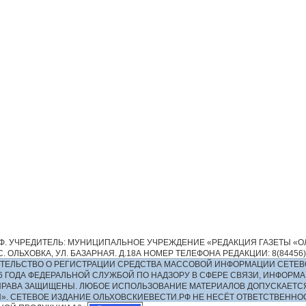
. УЧРЕДИТЕЛЬ: МУНИЦИПАЛЬНОЕ УЧРЕЖДЕНИЕ «РЕДАКЦИЯ ГАЗЕТЫ «ОЛ
 ОЛЬХОВКА, УЛ. БАЗАРНАЯ. Д.18А НОМЕР ТЕЛЕФОНА РЕДАКЦИИ: 8(84456)2-13
ИДЕТЕЛЬСТВО О РЕГИСТРАЦИИ СРЕДСТВА МАССОВОЙ ИНФОРМАЦИИ СЕТЕВ
016 ГОДА ФЕДЕРАЛЬНОЙ СЛУЖБОЙ ПО НАДЗОРУ В СФЕРЕ СВЯЗИ, ИНФО
ПРАВА ЗАЩИЩЕНЫ. ЛЮБОЕ ИСПОЛЬЗОВАНИЕ МАТЕРИАЛОВ ДОПУСКАЕТС
И». СЕТЕВОЕ ИЗДАНИЕ ОЛЬХОВСКИЕВЕСТИ.РФ НЕ НЕСЁТ ОТВЕТСТВЕНН