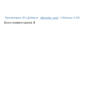
Просмотров
:
60
|
Добавил
:
olhovskie_vesti
|
Рейтинг
:
0.0
/
0
Всего комментариев
:
0