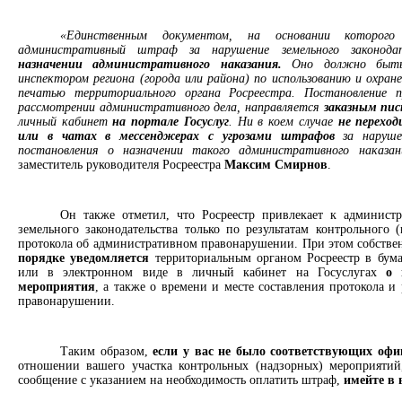
«Единственным документом, на основании которо
административный штраф за нарушение земельного законода
назначении административного наказания.
Оно должно быть 
инспектором региона (города или района) по использованию и охране
печатью территориального органа Росреестра. Постановление
рассмотрении административного дела, направляется
заказным пи
личный кабинет
на портале Госуслуг
. Ни в коем случае
не перехо
или в чатах в мессенджерах с угрозами штрафов
за наруш
постановления о назначении такого административного наказ
заместитель руководителя Росреестра
Максим Смирнов
.
Он также отметил, что Росреестр привлекает к администр
земельного законодательства только по результатам контрольного 
протокола об административном правонарушении. При этом собстве
порядке уведомляется
территориальным органом Росреестр в бум
или в электронном виде в личный кабинет на Госуслугах
о 
мероприятия
, а также о времени и месте составления протокола и
правонарушении.
Таким образом,
если у вас не было соответствующих оф
отношении вашего участка контрольных (надзорных) мероприятий
сообщение с указанием на необходимость оплатить штраф,
имейте в 