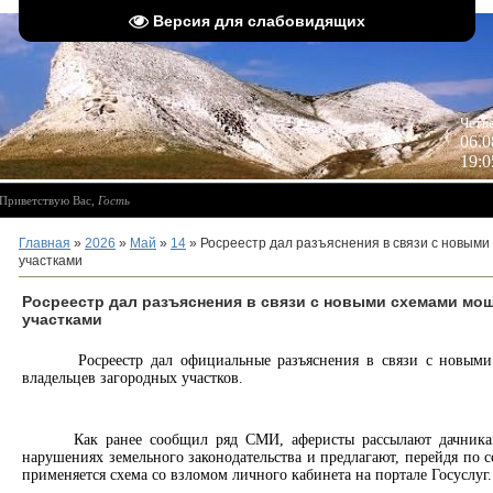
Версия для слабовидящих
 
Четв
06.0
19:0
Приветствую Вас
,
Гость
Главная
»
2026
»
Май
»
14
» Росреестр дал разъяснения в связи с новым
участками
Росреестр дал разъяснения в связи с новыми схемами мо
участками
Росреестр дал официальные разъяснения в связи с новым
владельцев загородных участков.
Как ранее сообщил ряд СМИ, аферисты рассылают дачник
нарушениях земельного законодательства и предлагают, перейдя по с
применяется схема со взломом личного кабинета на портале Госуслуг.