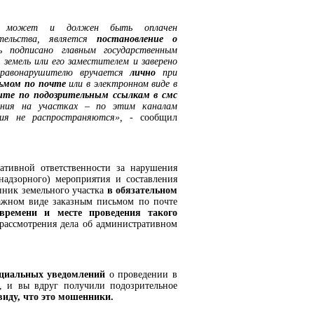
го может и должен быть оплачен
тельства, является
постановление о
подписано главным государственным
 земель или его заместителем и заверено
 правонарушителю вручается
лично
при
сьмом по почте
или в электронном виде в
дите по подозрительным ссылкам в смс
ения на участках – по этим каналам
ания не распространяются», -
сообщил
ативной ответственности за нарушения
(надзорного) мероприятия и составления
нник земельного участка
в обязательном
ажном виде заказным письмом по почте
времени и месте проведения такого
 рассмотрения дела об административном
ициальных уведомлений
о проведении в
, и вы вдруг получили подозрительное
виду, что это мошенники.