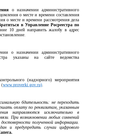
ления
о назначении административного
едомления о месте и времени составления
ия о месте и времени рассмотрения дела
братиться в Управление Росреестра по
ние 10 дней направить жалобу в адрес
остановление.
лении о назначении административного
естра указаны на сайте ведомства
онтрольного (надзорного) мероприятия
(
www.proverki.gov.ru)
.
симальную бдительность: не переходить
ершать оплату по реквизитам, указанным
ения направляются исключительно в
вязи. При возникновении любых сомнений
и достоверности полученной информации.
ан и предупредить случаи цифрового
апега.