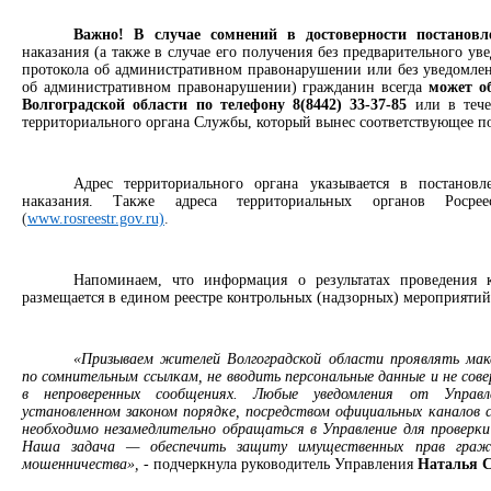
Важно! В случае сомнений в достоверности постанов
наказания (а также в случае его получения без предварительного ув
протокола об административном правонарушении или без уведомлен
об административном правонарушении) гражданин всегда
может о
Волгоградской области
по телефону 8(8442) 33-37-85
или в тече
территориального органа Службы, который вынес соответствующее п
Адрес территориального органа указывается в постанов
наказания. Также адреса территориальных органов Росре
(
www.rosreestr.gov.ru)
.
Напоминаем, что информация о результатах проведения к
размещается в едином реестре контрольных (надзорных) мероприятий
«Призываем жителей Волгоградской области проявлять мак
по сомнительным ссылкам, не вводить персональные данные и не сов
в непроверенных сообщениях. Любые уведомления от Управл
установленном законом порядке, посредством официальных каналов с
необходимо незамедлительно обращаться в Управление для проверк
Наша задача — обеспечить защиту имущественных прав гражд
мошенничества»,
- подчеркнула руководитель Управления
Наталья С