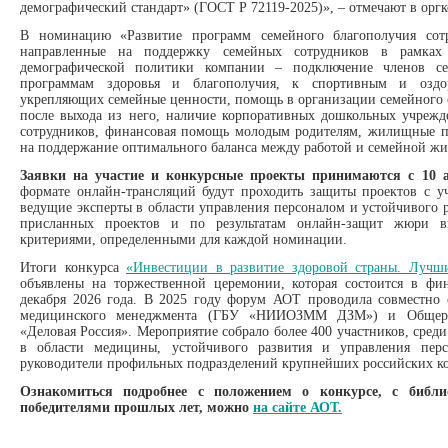
демографический стандарт» (ГОСТ Р 72119-2025)», – отмечают в оргк
В номинацию «Развитие программ семейного благополучия сотр
направленные на поддержку семейных сотрудников в рамках
демографической политики компании – подключение членов с
программам здоровья и благополучия, к спортивным и оздо
укрепляющих семейные ценности, помощь в организации семейного о
после выхода из него, наличие корпоративных дошкольных учрежд
сотрудников, финансовая помощь молодым родителям, жилищные п
на поддержание оптимального баланса между работой и семейной жи
Заявки на участие и конкурсные проекты принимаются с 10 а
формате онлайн-трансляций будут проходить защиты проектов с уч
ведущие эксперты в области управления персоналом и устойчивого р
присланных проектов и по результатам онлайн-защит жюри вы
критериями, определенными для каждой номинации.
Итоги конкурса
«Инвестиции в развитие здоровой страны. Лучши
объявлены на торжественной церемонии, которая состоится в ф
декабря 2026 года. В 2025 году форум АОТ проводила совместно
медицинского менеджмента (ГБУ «НИИОЗММ ДЗМ») и Общерос
«Деловая Россия». Мероприятие собрало более 400 участников, сред
в области медицины, устойчивого развития и управления персо
руководители профильных подразделений крупнейших российских к
Ознакомиться подробнее с положением о конкурсе, с библ
победителями прошлых лет, можно
на сайте АОТ.