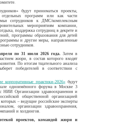
омитете.
удников» будут приниматься проекты,
 отдельных программ или как части
емьи сотрудников к ДМС/комплексным
ровительных мероприятиям компании,
тдыха, поддержка сотрудниц в декрете и
ений, программы образования для детей
рограммы и другие меры, направленные
знью сотрудников.
преля по 31 июля 2026 года.
Затем в
астием жюри, в состав которого входят
азвития. По итогам тщательного анализа
берет победителей в соответствии с
е корпоративные практики-2026»
будут
инале одноимённого форума в Москве 3
 с НИИ Организации здравоохранения и
сийской общественной организацией
и которых – ведущие российские эксперты
налом, организации здравоохранения,
омпаний и холдингов.
иотекой проектов, командой жюри и