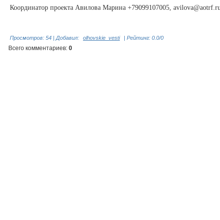
Координатор проекта Авилова Марина +79099107005, avilova@aotrf.r
Просмотров
:
54
|
Добавил
:
olhovskie_vesti
|
Рейтинг
:
0.0
/
0
Всего комментариев
:
0