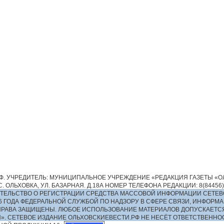
. УЧРЕДИТЕЛЬ: МУНИЦИПАЛЬНОЕ УЧРЕЖДЕНИЕ «РЕДАКЦИЯ ГАЗЕТЫ «ОЛ
 ОЛЬХОВКА, УЛ. БАЗАРНАЯ. Д.18А НОМЕР ТЕЛЕФОНА РЕДАКЦИИ: 8(84456)2-13
ИДЕТЕЛЬСТВО О РЕГИСТРАЦИИ СРЕДСТВА МАССОВОЙ ИНФОРМАЦИИ СЕТЕВ
016 ГОДА ФЕДЕРАЛЬНОЙ СЛУЖБОЙ ПО НАДЗОРУ В СФЕРЕ СВЯЗИ, ИНФО
ПРАВА ЗАЩИЩЕНЫ. ЛЮБОЕ ИСПОЛЬЗОВАНИЕ МАТЕРИАЛОВ ДОПУСКАЕТС
И». СЕТЕВОЕ ИЗДАНИЕ ОЛЬХОВСКИЕВЕСТИ.РФ НЕ НЕСЁТ ОТВЕТСТВЕНН