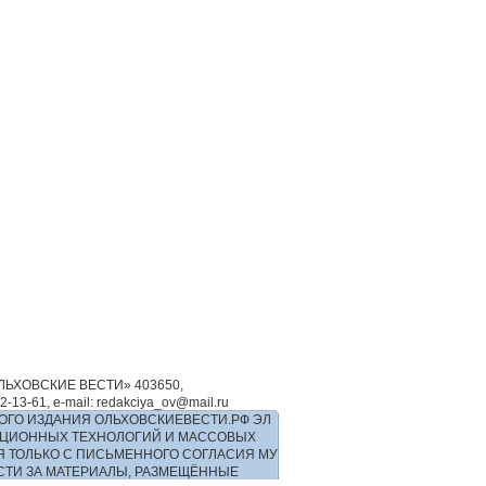
ЬХОВСКИЕ ВЕСТИ» 403650,
-61, e-mail: redakciya_ov@mail.ru
ОГО ИЗДАНИЯ ОЛЬХОВСКИЕВЕСТИ.РФ ЭЛ
РМАЦИОННЫХ ТЕХНОЛОГИЙ И МАССОВЫХ
Я ТОЛЬКО С ПИСЬМЕННОГО СОГЛАСИЯ МУ
ОСТИ ЗА МАТЕРИАЛЫ, РАЗМЕЩЁННЫЕ