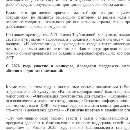
рабочей среды, популяризации принципов здорового образа жизни.
Важно, что при оценке проектов, масштаб организации и разм
сотрудниках, не являются решающим фактором. В разные годы п
огромные холдинги, охватывающие все регионы страны, так и пре
работающие на локальном уровне.
По словам председателя АОТ Елены Трубниковой, у крупных компан
стратегии управления здоровьем, а у среднего и малого бизнеса – ч
наощупь. «И собственники, и руководители сегодня хотят инвестиро
делать правильно многие не понимают. Наш конкурс призван консо
можно ориентироваться при создании здоровьесберегающих корпора
АОТ.
С 2026 года участие в конкурсе, благодаря поддержке амб
абсолютно для всех компаний.
Кроме того, в этом году к постоянным восьми номинациям («Раз
оздоровительной культуры»; «Развитие корпоративной благотворител
мероприятия»; «Организация пространства для отдыха»; «Создание б
психологическом комфорте сотрудников»; «Создание информационно
занятия спортом и ЗОЖ»; «Лучшая оздоровительная концепция для с
спа-отеле») добавилась девятая –
«Развитие программ семейного бл
«Эту номинацию было решено ввести в связи с усиливающимся 
программ здоровья и благополучия в сторону поддержки семейных
введением в России 2025 году нового Национального станда