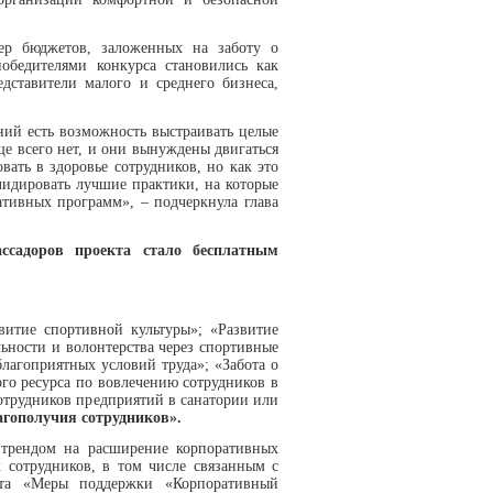
ер бюджетов, заложенных на заботу о
обедителями конкурса становились как
дставители малого и среднего бизнеса,
ий есть возможность выстраивать целые
аще всего нет, и они вынуждены двигаться
вать в здоровье сотрудников, но как это
лидировать лучшие практики, на которые
тивных программ», – подчеркнула глава
ассадоров проекта стало бесплатным
витие спортивной культуры»; «Развитие
ьности и волонтерства через спортивные
лагоприятных условий труда»; «Забота о
го ресурса по вовлечению сотрудников в
отрудников предприятий в санатории или
агополучия сотрудников».
трендом на расширение корпоративных
 сотрудников, в том числе связанным с
рта «Меры поддержки «Корпоративный