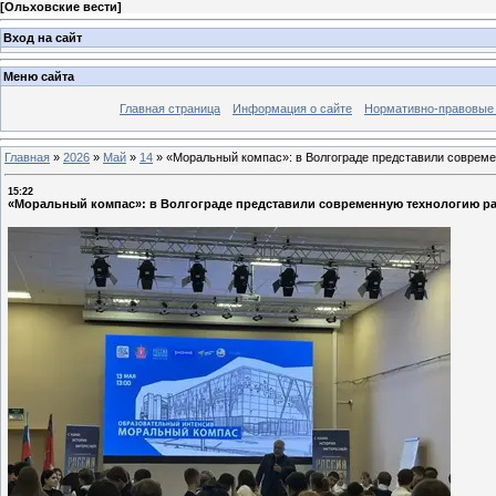
[
Ольховские вести
]
Вход на сайт
Меню сайта
Главная страница
Информация о сайте
Нормативно-правовые
Главная
»
2026
»
Май
»
14
»
«Моральный компас»: в Волгограде представили соврем
15:22
«Моральный компас»: в Волгограде представили современную технологию р