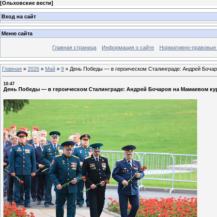
[
Ольховские вести
]
Вход на сайт
Меню сайта
Главная страница
Информация о сайте
Нормативно-правовые
Главная
»
2026
»
Май
»
9
»
День Победы — в героическом Сталинграде: Андрей Бочар
10:47
День Победы — в героическом Сталинграде: Андрей Бочаров на Мамаевом кур